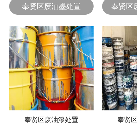
奉贤区废油墨处置
奉贤区
奉贤区废油漆处置
奉贤